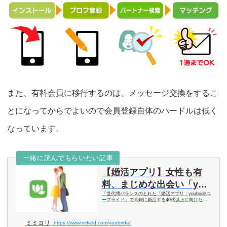
また、有料会員に移行するのは、
メッセージ交換をするこ
とになってから
でよいので会員登録自体のハードルは低く
なっています。
一緒に読んでもらいたい記事
【婚活アプリ】女性も有
料、まじめな出会い「you
「世代間バランスのとれた「婚活アプリ：youbrideユ
bride」のまとめ
ーブライド」で真剣に婚活する40代以上に向けた特
徴・ポイント・料金等を端的に解説。」ユーブライド
は、カジュアルな恋活ではなく、結婚や再婚に向けた
恋人・パートナーを見つけたい 本気の男女が集ま
ミミヨリ
https://www.rivfield.com/youbride/
っ...