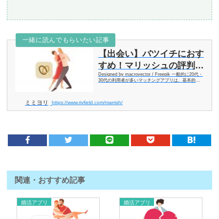
一緒に読んでもらいたい記事
【出会い】バツイチにおす
すめ！マリッシュの評判・
Designed by macrovector / Freepik 一般的に20代・
口コミと特徴と格安料金の
30代の利用者が多いマッチングアプリは、基本的に
「未婚の方」の主役になります。つまり必然的に再婚
まとめ
希望者の方は、苦戦を強いられることになり
ミミヨリ
https://www.rivfield.com/marrish/
関連・おすすめ記事
婚活アプリ
婚活アプリ