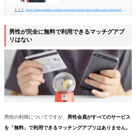
公開
ードして、さあ！活動しようと思ったら、まずプロフ
ィールの作成になります。 各項目の質問形式を選...
ミミヨリ
https://www.rivfield.com/its-not-annoyed-by-the-profiles-self-referral-of-a-fiance-style-app-and-its-easy-to-write/
男性が完全に無料で利用できるマッチグアプ
リはない
男性の利用についてですが、
男性会員がすべてのサービス
を「無料」で利用できるマッチングアプリはありません。