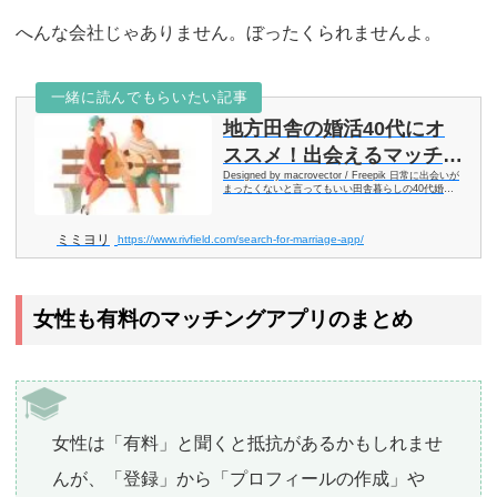
へんな会社じゃありません。ぼったくられませんよ。
一緒に読んでもらいたい記事
地方田舎の婚活40代にオ
ススメ！出会えるマッチン
Designed by macrovector / Freepik 日常に出会いが
グアプリ紹介
まったくないと言ってもいい田舎暮らしの40代婚活
戦士。 そろそろ本気で婚活を頑張らないといけない
時期だと思います。 そんなあなたにとってマ
ミミヨリ
https://www.rivfield.com/search-for-marriage-app/
女性も有料のマッチングアプリのまとめ
女性は「有料」と聞くと抵抗があるかもしれませ
んが、「登録」から「プロフィールの作成」や