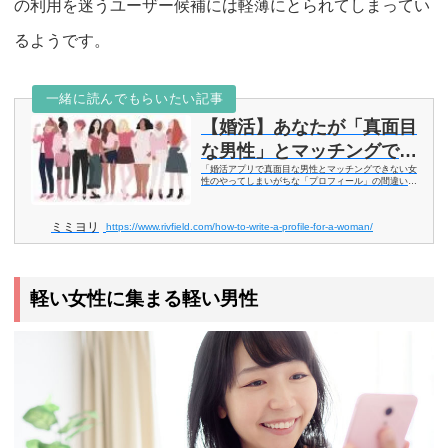
の利用を迷うユーザー候補には軽薄にとられてしまってい
るようです。
一緒に読んでもらいたい記事
【婚活】あなたが「真面目
な男性」とマッチングでき
「婚活アプリで真面目な男性とマッチングできない女
ない理由。女性版プロフィ
性のやってしまいがちな「プロフィール」の間違いと
書き方を紹介します。」女性で婚活サイトには、「真
ールの書き方。
面目な人がいないから辞めた」とかいうことを耳にし
たりしますが、真面目な人がいないのではなくて...
ミミヨリ
https://www.rivfield.com/how-to-write-a-profile-for-a-woman/
軽い女性に集まる軽い男性